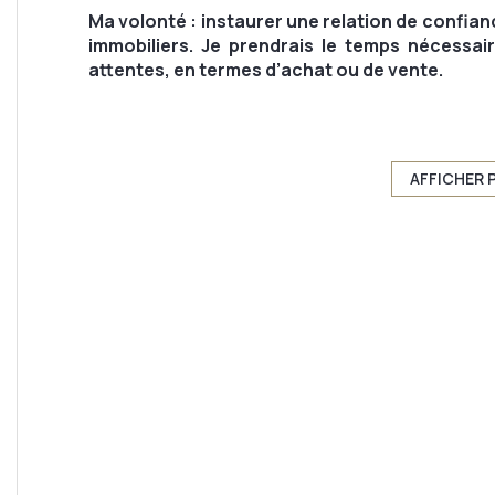
Ma volonté : instaurer une relation de confian
immobiliers. Je prendrais le temps nécessa
attentes, en termes d’achat ou de vente.
Ma formation en immobilier, ma rigueur et 
d’éléments essentiels pour réussir. Je travaille
et le Valromey, région que nous affectionnon
AFFICHER 
en avant les atouts qui font sa notoriét
mandataire immobilier, je serais votre référent
En travaillant ensemble, je vous garantis
l’aboutissement de votre projet. Je m'engag
parcours.
Alors n’hésitez plus… contactez-moi ! "