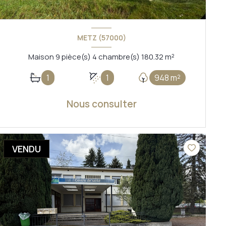
METZ (57000)
Maison 9 pièce(s) 4 chambre(s) 180.32 m²
1
1
948 m²
Nous consulter
VOIR LE BIEN
VENDU