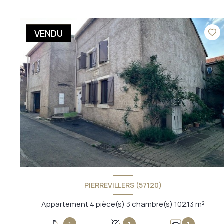
VOIR LE BIEN
VENDU
PIERREVILLERS (57120)
Appartement 4 pièce(s) 3 chambre(s) 102.13 m²