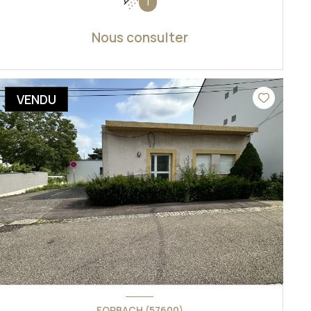
1
Nous consulter
VOIR LE BIEN
VENDU
FORBACH (57600)