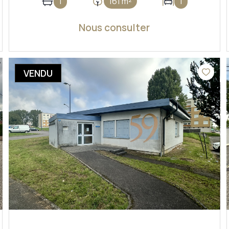
1
161 m²
1
Nous consulter
VOIR LE BIEN
VENDU