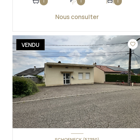
1
1
1
Nous consulter
VOIR LE BIEN
VENDU
SCHOENECK (57350)