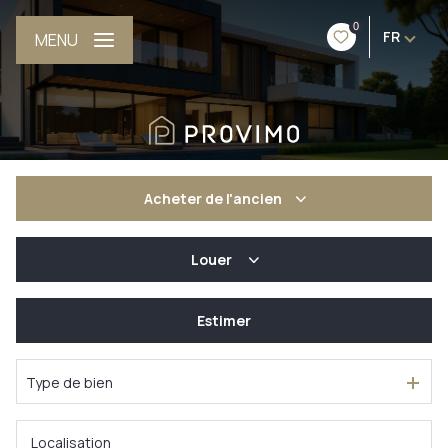
0
FR
MENU
Acheter
de l'ancien
Louer
De l'ancien
De l'immo pro
Estimer
à l'année
De l'immo pro
Type de bien