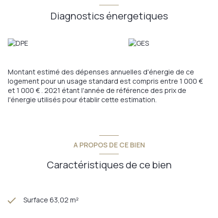
support de décoration. Idéal investisseur ou 1er achat.
Annonce proposée par un agent commercial
Diagnostics énergetiques
Les informations sur les risques auxquels ce bien est exposé
sont disponibles sur le site
Géorisques
Montant estimé des dépenses annuelles d'énergie de ce
logement pour un usage standard est compris entre 1 000 €
et 1 000 € . 2021 étant l'année de référence des prix de
l'énergie utilisés pour établir cette estimation.
A PROPOS DE CE BIEN
Caractéristiques de ce bien
Surface 63,02 m²