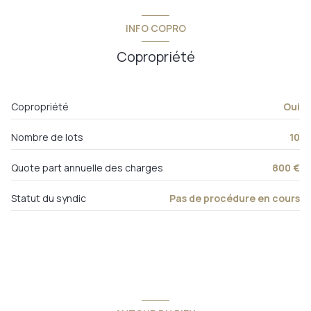
cuisine
8,49 m²
cour
m²
INFO COPRO
séjour
18,56 m²
salle de bains
3,60 m²
Copropriété
chambre 1
13,61 m²
chambre 2
10,48 m²
Copropriété
Oui
w.c.
1,19 m²
Nombre de lots
10
Quote part annuelle des charges
800 €
Statut du syndic
Pas de procédure en cours