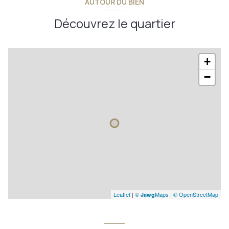
AUTOUR DU BIEN
Découvrez le quartier
+
−
Leaflet
|
©
Maps
|
© OpenStreetMap
Jawg