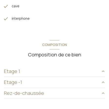
cave
interphone
COMPOSITION
Composition de ce bien
Etage 1
Etage -1
placard
0,67 m²
Rez-de-chaussée
dégagement
1,50 m²
cave
m²
entrée
4,92 m²
grenier
m²