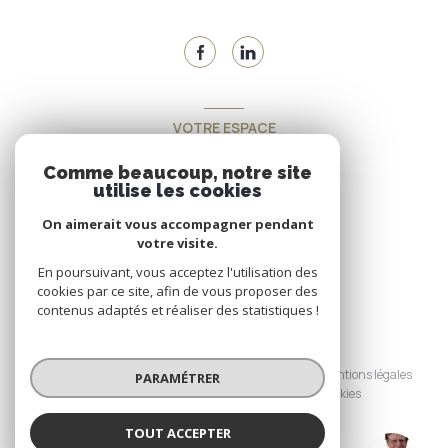
VOTRE ESPACE
Espace propriétaire
Comme beaucoup, notre site
utilise les cookies
On aimerait vous accompagner pendant
SE CONNECTER
votre visite.
En poursuivant, vous acceptez l'utilisation des
cookies par ce site, afin de vous proposer des
contenus adaptés et réaliser des statistiques !
© 2026 | Tous droits réservés
Nos honoraires
Nos partenaires
Mentions légales
PARAMÉTRER
Admin
Politique RGPD
Cookies
TOUT ACCEPTER
Réalisé par :