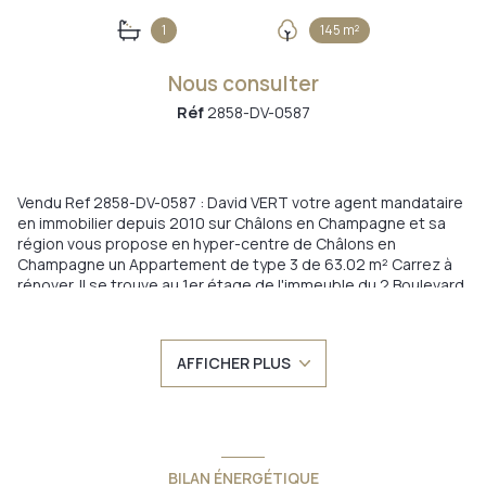
1
145 m²
Nous consulter
Réf
2858-DV-0587
Vendu Ref 2858-DV-0587 : David VERT votre agent mandataire
en immobilier depuis 2010 sur Châlons en Champagne et sa
région vous propose en hyper-centre de Châlons en
Champagne un Appartement de type 3 de 63.02 m² Carrez à
rénover. Il se trouve au 1er étage de l'immeuble du 2 Boulevard
Justin Granthille. Cet immeuble compote 3 appartements. Cet
Appartement se compose : d'une entrée (4.92 m²)
distribuant, Cuisine (8.49 m²), Séjour (18.56 m²), WC (1.19 m²),
AFFICHER PLUS
Placard (0.67 m²). Dégagement (1.50 m²), Salle de Bains (3.60
m²), 2 grandes Chambres (13.61 m² et 10.48 m²). Cet
appartement dispose d'une cave, d'un grenier et d'environ 30
m² de terrain. Double vitrage blanc PVC, Chaudière Frisquet
Hydromotrix de 2006 entretien fait le 13/03/2023. Les papiers
peints ont été retirés pour vous laisser le choix de votre
BILAN ÉNERGÉTIQUE