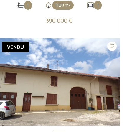
1
1100 m²
1
390 000 €
VOIR LE BIEN
VENDU