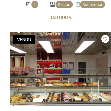
1
Balcon
Ascenseur
148 000 €
VOIR LE BIEN
VENDU