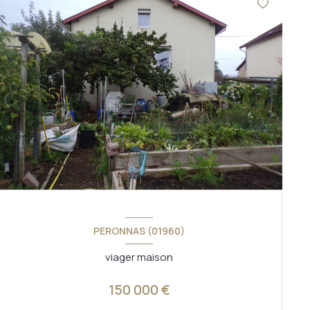
PERONNAS (01960)
viager maison
150 000 €