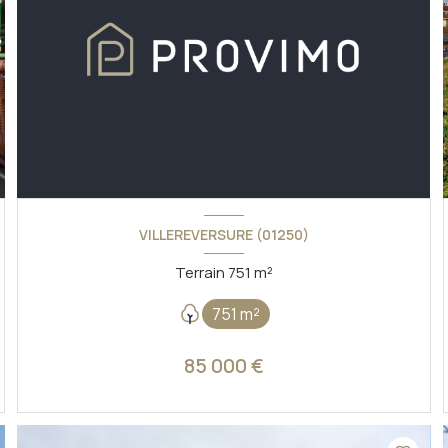
VILLEREVERSURE (01250)
Terrain 751 m²
751 m²
85 000 €
VOIR LE BIEN