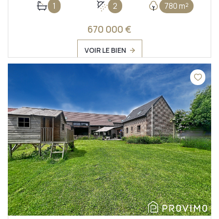
1
2
780 m²
670 000 €
VOIR LE BIEN