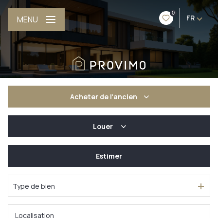
0
FR
MENU
Acheter
de l'ancien
Louer
De l'ancien
De l'immo pro
Estimer
à l'année
De l'immo pro
Type de bien