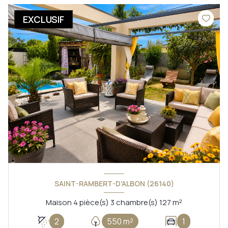
EXCLUSIF
SAINT-RAMBERT-D'ALBON (26140)
Maison 4 pièce(s) 3 chambre(s) 127 m²
2
550 m²
1