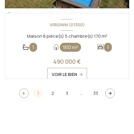
VIRIGNIN (01300)
Maison 8 pièce(s) 5 chambre(s) 170 m²
1
900 m²
1
490 000 €
VOIR LE BIEN
1
2
3
...
33