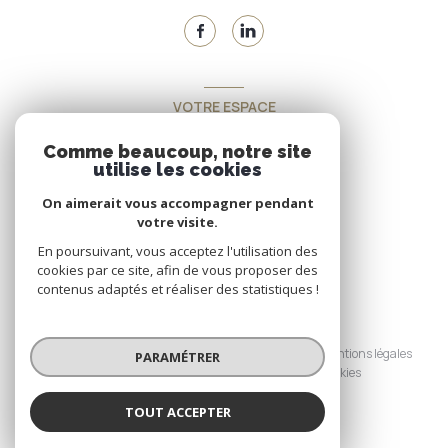
VOTRE ESPACE
Espace propriétaire
Comme beaucoup, notre site
utilise les cookies
On aimerait vous accompagner pendant
SE CONNECTER
votre visite.
En poursuivant, vous acceptez l'utilisation des
cookies par ce site, afin de vous proposer des
contenus adaptés et réaliser des statistiques !
© 2026 | Tous droits réservés
Nos honoraires
Nos partenaires
Mentions légales
PARAMÉTRER
Admin
Politique RGPD
Cookies
TOUT ACCEPTER
Réalisé par :