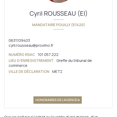
Cyril ROUSSEAU (EI)
MANDATAIRE POUILLY (57420)
0631109403
cyril.rousseau@provimo.fr
NUMÉRO RSAC
101 057 222
LIEU D'ENREGISTREMENT
Greffe du tribunal de
commerce
VILLE DE DÉCLARATION
METZ
HONORAIRES DE L'AGENCE
Que ce soit pour l’achat ou la vente d’une maison, d’un