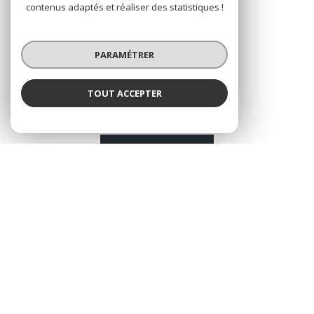
contenus adaptés et réaliser des statistiques !
PARAMÉTRER
VOTRE ESPACE
TOUT ACCEPTER
Espace propriétaire
SE CONNECTER
© 2026 | Tous droits réservés
Nos honoraires
Nos partenaires
Mentions légales
Admin
Politique RGPD
Cookies
Réalisé par :