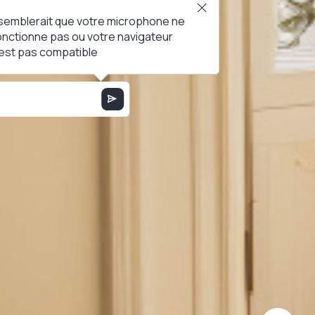
l semblerait que votre microphone ne
onctionne pas ou votre navigateur
'est pas compatible