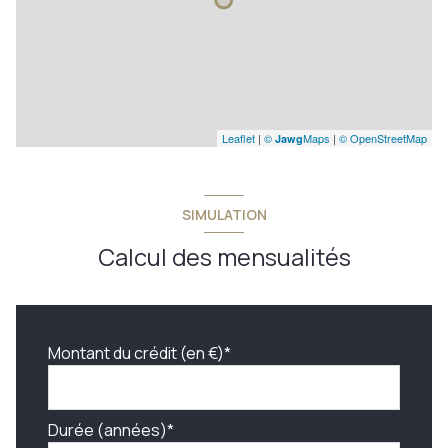
Leaflet
|
©
Maps
|
© OpenStreetMap
Jawg
SIMULATION
Calcul des mensualités
Montant du crédit (en €)*
Durée (années)*