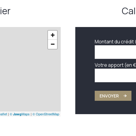
ier
Cal
+
Montant du crédit 
−
Votre apport (en €
ENVOYER
aflet
|
©
Maps
|
© OpenStreetMap
Jawg