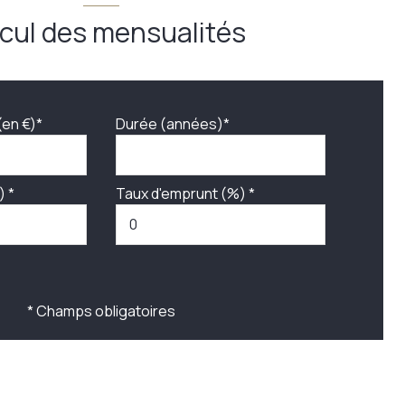
cul des mensualités
(en €)*
Durée (années)*
) *
Taux d'emprunt (%) *
* Champs obligatoires