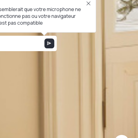
l semblerait que votre microphone ne
onctionne pas ou votre navigateur
'est pas compatible