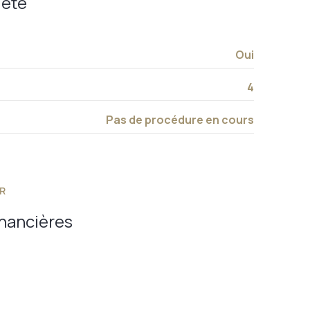
iété
Oui
4
Pas de procédure en cours
R
inancières