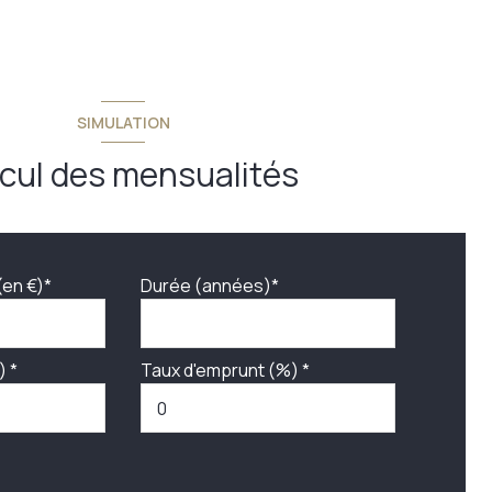
SIMULATION
cul des mensualités
(en €)*
Durée (années)*
) *
Taux d'emprunt (%) *