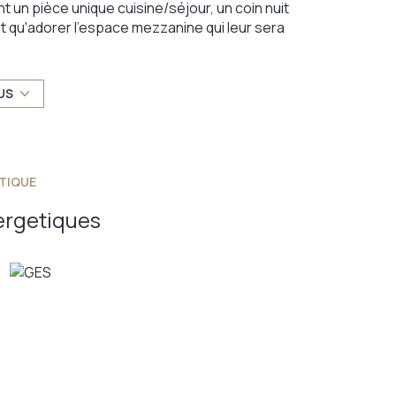
un pièce unique cuisine/séjour, un coin nuit
t qu'adorer l'espace mezzanine qui leur sera
 stockage et un éventuel agrandissement dans le
entiers environnants à pied ou VTT. L'hiver, pas
n. N'attendez plus, votre envie d'évasion est à
US
TIQUE
ergetiques