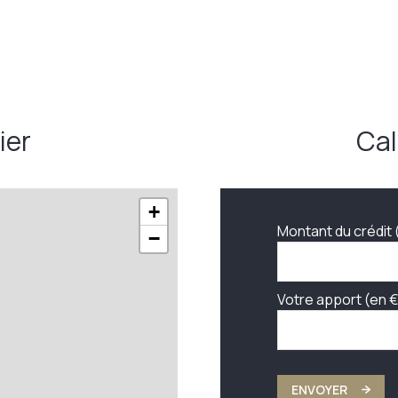
ier
Cal
+
Montant du crédit 
−
Votre apport (en €
ENVOYER