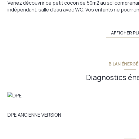
Venez découvrir ce petit cocon de 50m2 au sol comprenant 
indépendant, salle d'eau avec WC. Vos enfants ne pourron
dédié. La remise attenante et le sous sol vous offrent du
futur. L'été, mettez votre tenue de sport et arpentez les s
besoin de voiture, chaussez vos skis et montez à la statio
AFFICHER PL
portée de main !
Annonce proposée par un agent commercial
BILAN ÉNERGÉ
Diagnostics én
DPE ANCIENNE VERSION