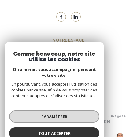
VOTRE ESPACE
Espace propriétaire
Comme beaucoup, notre site
utilise les cookies
On aimerait vous accompagner pendant
SE CONNECTER
votre visite.
En poursuivant, vous acceptez l'utilisation des
cookies par ce site, afin de vous proposer des
contenus adaptés et réaliser des statistiques !
© 2026 | Tous droits réservés
Nos honoraires
Nos partenaires
Mentions légales
PARAMÉTRER
Admin
Politique RGPD
Cookies
TOUT ACCEPTER
Réalisé par :