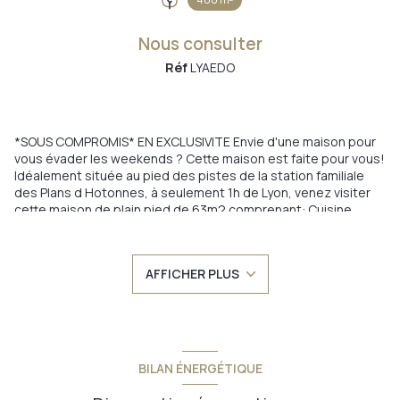
Nous consulter
Réf
LYAEDO
*SOUS COMPROMIS* EN EXCLUSIVITE Envie d'une maison pour
vous évader les weekends ? Cette maison est faite pour vous!
Idéalement située au pied des pistes de la station familiale
des Plans d Hotonnes, à seulement 1h de Lyon, venez visiter
cette maison de plain pied de 63m2 comprenant: Cuisine
ouverte sur le séjour, 2 chambres de 12m2, salle d'eau et WC.
Terrasse et jardin de 400m2 environ. Garage attenant. CE QUE
VOUS ALLEZ AIMER : son emplacement, son potentiel encore
AFFICHER PLUS
aménageable grâce aux combles de 60m2. Maison habitable
en l'état, gros oeuvre sain. Pour les amoureux des sports
extérieures et pour tous ceux qui recherchent simplement du
calme, n'attendez plus, appelez moi 06 26 07 48 53
Annonce proposée par un agent commercial
BILAN ÉNERGÉTIQUE