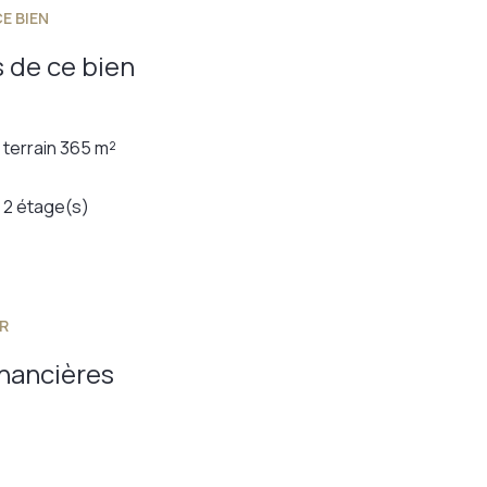
E BIEN
 de ce bien
terrain 365 m²
2 étage(s)
R
inancières