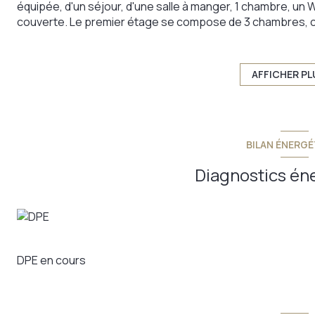
équipée, d'un séjour, d'une salle à manger, 1 chambre, un WC
couverte. Le premier étage se compose de 3 chambres, cui
au gaz de ville, double vitrage en RDC, simple vitrage à l'é
parking et un garage à l'avant, un jardin sur le côté et l'
couverte. La maison en bon état d'entretien, nécessite 
AFFICHER PL
situation, proche des commodités locales, de la gare, de la
Annonce proposée par un agent commercial
BILAN ÉNERGÉ
Diagnostics én
DPE en cours