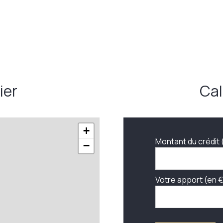
ier
Cal
+
Montant du crédit 
−
Votre apport (en €