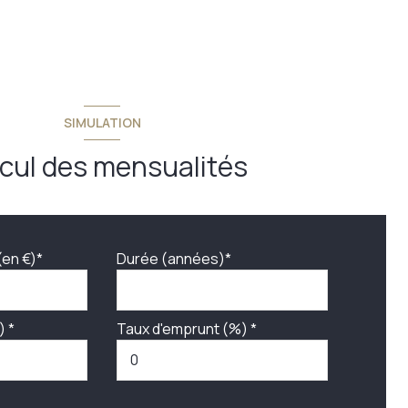
SIMULATION
cul des mensualités
(en €)*
Durée (années)*
) *
Taux d'emprunt (%) *