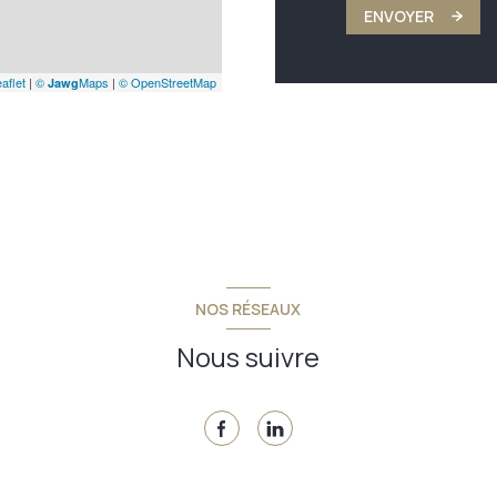
ENVOYER
aflet
|
©
Maps
|
© OpenStreetMap
Jawg
NOS RÉSEAUX
Nous suivre