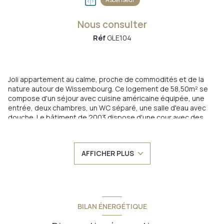
Nous consulter
Réf
GLE104
Joli appartement au calme, proche de commodités et de la
nature autour de Wissembourg. Ce logement de 58,50m² se
compose d'un séjour avec cuisine américaine équipée, une
entrée, deux chambres, un WC séparé, une salle d'eau avec
douche. Le bâtiment de 2003 dispose d'une cour avec des
parkings, dont un est privatif, et un petit jardin. Chauffage
collectif au gaz de ville. Le logement est loué depuis le
1/08/2023 avec un bail de 3 ans. Cette offre s'adresse donc
AFFICHER PLUS
plutôt à un investisseur. Les informations sur les risques
auxquels ce bien est exposé sont disponibles sur le site
'Géorisques' du gouvernement : www.georisques.gouv.fr. Belle
situation centrale proche des commodités de la ville et
proche de la gare.
Annonce proposée par un agent commercial
BILAN ÉNERGÉTIQUE