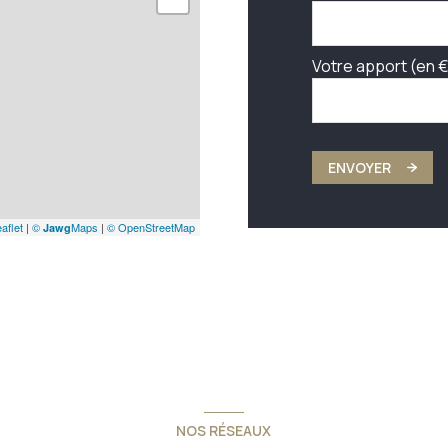
Votre apport (en €
ENVOYER
aflet
|
©
Maps
|
© OpenStreetMap
Jawg
NOS RÉSEAUX