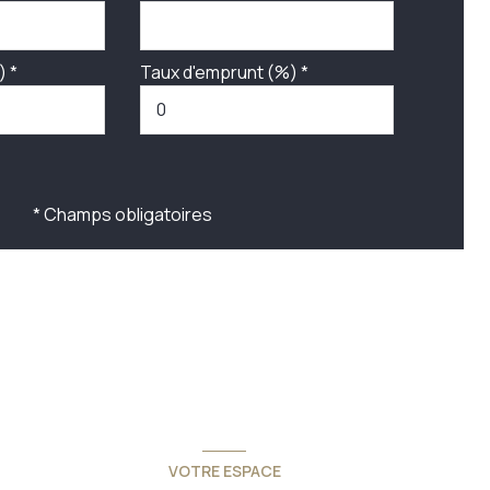
) *
Taux d'emprunt (%) *
* Champs obligatoires
VOTRE ESPACE