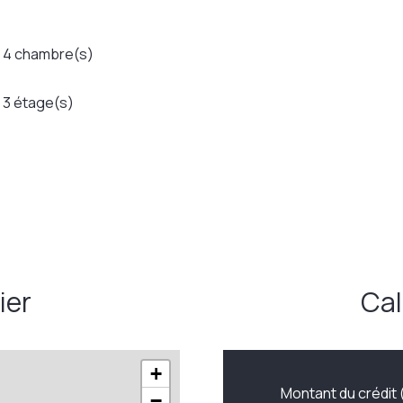
4 chambre(s)
3 étage(s)
ier
Cal
+
Montant du crédit 
−