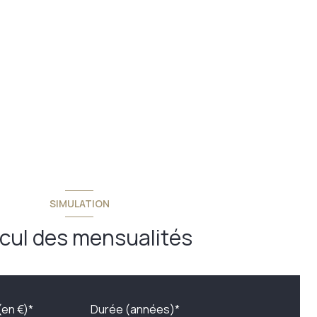
SIMULATION
cul des mensualités
(en €)*
Durée (années)*