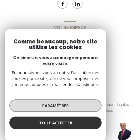
VOTRE ESPACE
Espace propriétaire
Comme beaucoup, notre site
utilise les cookies
On aimerait vous accompagner pendant
SE CONNECTER
votre visite.
En poursuivant, vous acceptez l'utilisation des
cookies par ce site, afin de vous proposer des
contenus adaptés et réaliser des statistiques !
© 2026 | Tous droits réservés
Nos honoraires
Nos partenaires
Mentions légales
PARAMÉTRER
Admin
Politique RGPD
Cookies
TOUT ACCEPTER
Réalisé par :
Gless (EI)
Agence