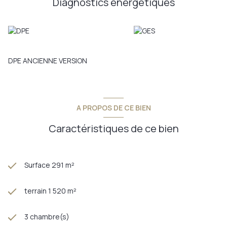
Diagnostics énergetiques
portail électrique, de nombreux placards de rangements et se
trouve en très bon état, sans travaux. Proximité de la Gare, de
l'autoroute, de la frontière Allemande et de la zone d'activité
commerciale de Seltz
Annonce proposée par un agent commercial
DPE ANCIENNE VERSION
A PROPOS DE CE BIEN
Caractéristiques de ce bien
Surface 291 m²
terrain 1 520 m²
3 chambre(s)