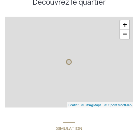
Découvrez le quartier
+
−
Leaflet
|
©
Maps
|
© OpenStreetMap
Jawg
SIMULATION