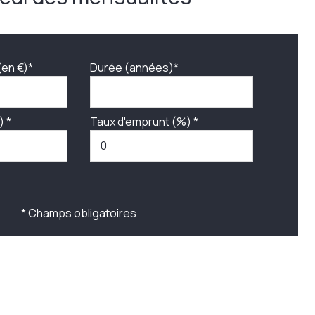
(en €)*
Durée (années)*
) *
Taux d'emprunt (%) *
* Champs obligatoires