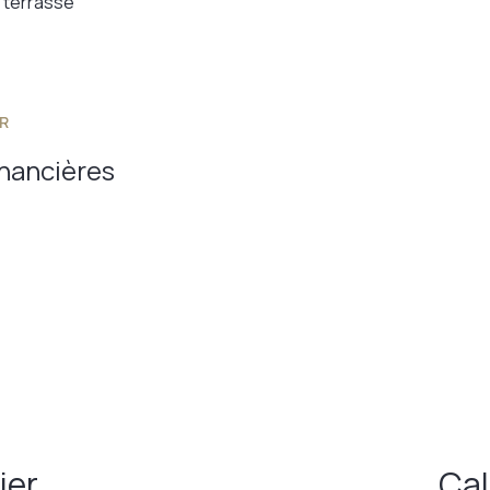
terrasse
R
inancières
ier
Cal