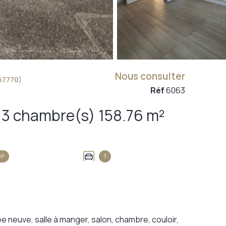
Nous consulter
67770)
Réf
6063
Maison de village 6 pièce(s) 3 chambre(s) 158.76 m²
m²
1
 neuve, salle à manger, salon, chambre, couloir,