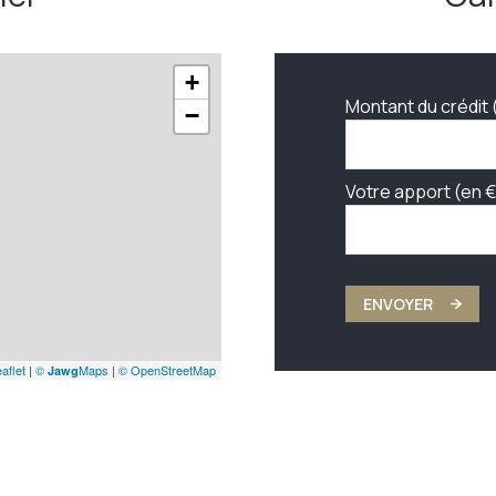
+
Montant du crédit 
−
Votre apport (en €
ENVOYER
aflet
|
©
Maps
|
© OpenStreetMap
Jawg