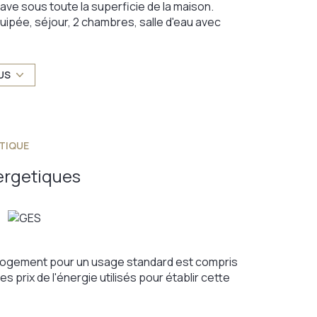
ve sous toute la superficie de la maison.
ipée, séjour, 2 chambres, salle d'eau avec
anderie, une dépendance et un garage.
e récente.Cour pavée et jardin.
tèle comme une grande famille, une famille jeune
US
ion libérale avec habitation à l'étage et bureau
ocaux, de la gare, de l'autoroute de la frontière
TIQUE
ergetiques
logement pour un usage standard est compris
s prix de l'énergie utilisés pour établir cette