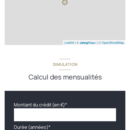
Leaflet
|
©
Maps
|
© OpenStreetMap
Jawg
SIMULATION
Calcul des mensualités
Montant du crédit (en €)*
Durée (années)*