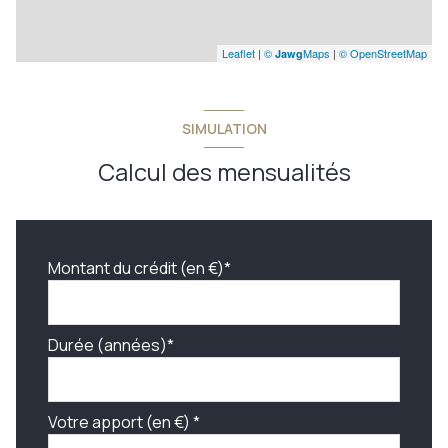
Leaflet
|
©
Maps
|
© OpenStreetMap
Jawg
SIMULATION
Calcul des mensualités
Montant du crédit (en €)*
Durée (années)*
Votre apport (en €) *