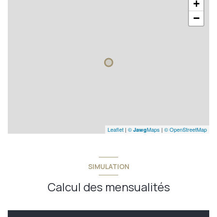
+
−
Leaflet
|
©
Maps
|
© OpenStreetMap
Jawg
SIMULATION
Calcul des mensualités