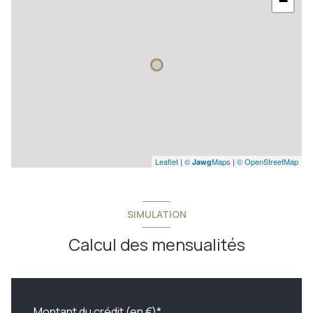
−
Leaflet
|
©
Maps
|
© OpenStreetMap
Jawg
SIMULATION
Calcul des mensualités
Montant du crédit (en €)*