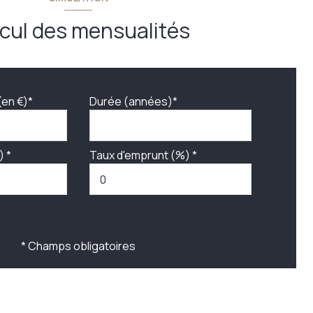
cul des mensualités
(en €)*
Durée (années)*
) *
Taux d'emprunt (%) *
* Champs obligatoires