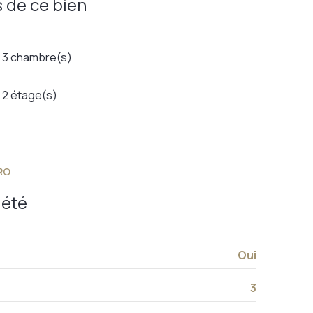
 de ce bien
3 chambre(s)
2 étage(s)
RO
iété
Oui
3