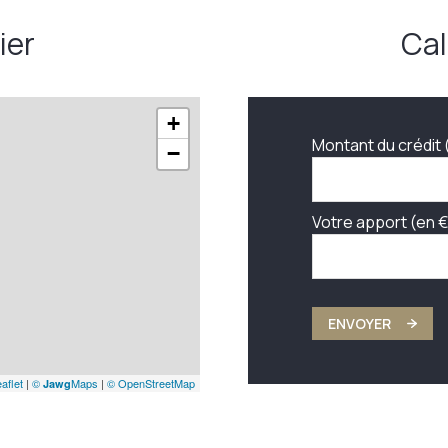
ier
Cal
+
Montant du crédit 
−
Votre apport (en €
ENVOYER
aflet
|
©
Maps
|
© OpenStreetMap
Jawg