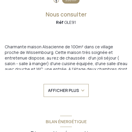
Nous consulter
Réf
GLE91
Charmante maison Alsacienne de 100m² dans ce village
proche de Wissembourg. Cette maison très soignée et
entretenue dispose, au rez de chaussée : d'un joli séjour (
salon - salle à manger) d'une cuisine équipée, d'une salle d'eau
avec douche et WC, une entrée. A l'étage deux chambres dont
une avec dressing et d'un palier. au dessus, un grand comble
aménageable. Chauffage central au fuel + poêle à bois et une
bonne note énergétique. Une extension de 1965 à l'arrière, se
AFFICHER PLUS
compose d'un garage, d'un atelier et d'un studio d'environ
30m² avec coin Kitchenette et une salle de bain. L'ensemble du
terrain de 356m² comprend également une cour pavée et
goudronnée. Proximité de la gare du village, des commodités
de Wissembourg et da la frontière
Annonce proposée par un agent commercial
BILAN ÉNERGÉTIQUE