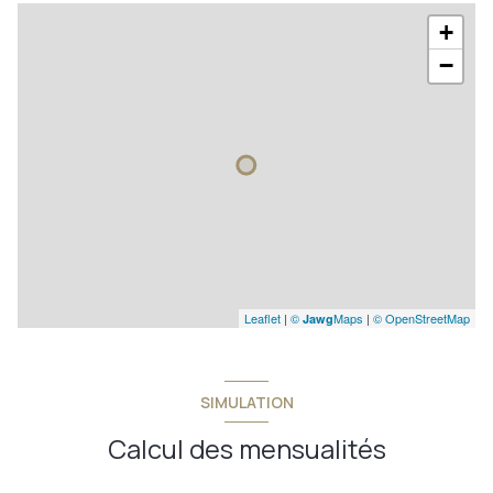
+
−
Leaflet
|
©
Maps
|
© OpenStreetMap
Jawg
SIMULATION
Calcul des mensualités