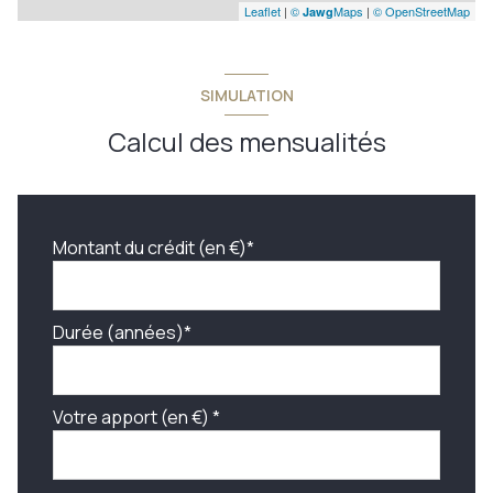
Leaflet
|
©
Maps
|
© OpenStreetMap
Jawg
SIMULATION
Calcul des mensualités
Montant du crédit (en €)*
Durée (années)*
Votre apport (en €) *