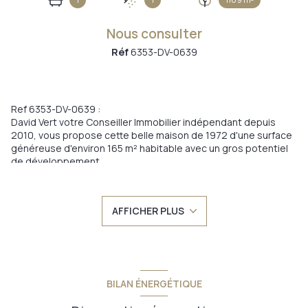
Nous consulter
Réf
6353-DV-0639
Ref 6353-DV-0639 :
David Vert votre Conseiller Immobilier indépendant depuis
2010, vous propose cette belle maison de 1972 d'une surface
généreuse d'environ 165 m² habitable avec un gros potentiel
de développement.
Actuellement 6 chambres la compose, 4 de plain-pied et 2 au
1er étage mansardé. Possibilité de 2 chambres
supplémentaires en sous-sol, actuellement chauffée.
AFFICHER PLUS
Vous aurez compris que cette maison peut parfaitement
accueillir une grande famille, ou une famille recomposée!
Elle est dans un quartier prisé de l'est d'Epinal. Son généreux
terrain de plus 1000 m² a permis de poser cette belle maison
d'architecte idéalement sur ce dernier avec une orientation
plein sud!
BILAN ÉNERGÉTIQUE
Annonce encours de création : Détails à venir.
Réserver vos dates de visites ce samedi 31 janvier 2026.