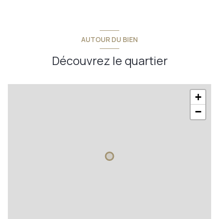
3 niveau(x)
vue Panoramique
AUTOUR DU BIEN
cave
Découvrez le quartier
arboré
+
−