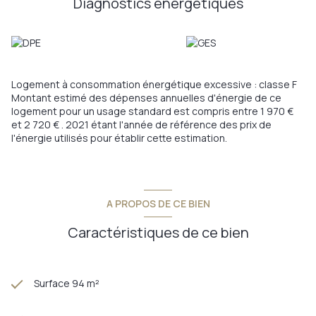
Diagnostics énergetiques
letre B 86 kWhEP/m²/an A visiter sans tarder!
Annonce proposée par un agent commercial
Les informations sur les risques auxquels ce bien est exposé
sont disponibles sur le site
Géorisques
Logement à consommation énergétique excessive : classe F
Montant estimé des dépenses annuelles d'énergie de ce
logement pour un usage standard est compris entre 1 970 €
et 2 720 € . 2021 étant l'année de référence des prix de
l'énergie utilisés pour établir cette estimation.
A PROPOS DE CE BIEN
Caractéristiques de ce bien
Surface 94 m²