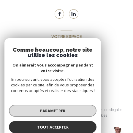
VOTRE ESPACE
Espace propriétaire
Comme beaucoup, notre site
utilise les cookies
On aimerait vous accompagner pendant
SE CONNECTER
votre visite.
En poursuivant, vous acceptez l'utilisation des
cookies par ce site, afin de vous proposer des
contenus adaptés et réaliser des statistiques !
© 2026 | Tous droits réservés
Nos honoraires
Nos partenaires
Mentions légales
PARAMÉTRER
Admin
Politique RGPD
Cookies
TOUT ACCEPTER
Réalisé par :
VERT (EI)