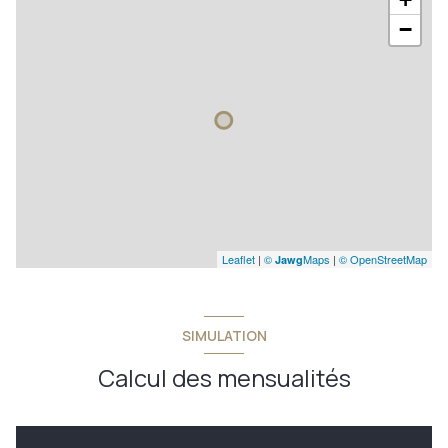
−
Leaflet
|
©
Maps
|
© OpenStreetMap
Jawg
SIMULATION
Calcul des mensualités