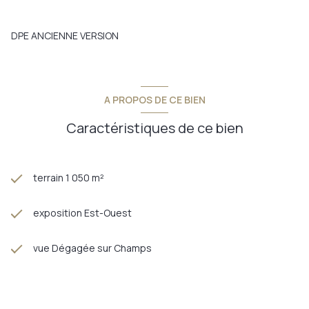
David Vert Immobilier by Provimo
Votre conseiller immobilier depuis 2010 sur le secteur de
Châlons en Champagne et sa région 51000 51470 51520 51510
DPE ANCIENNE VERSION
51240 51470 51400 51600 51150
Annonce proposée par un agent commercial
A PROPOS DE CE BIEN
Caractéristiques de ce bien
terrain 1 050 m²
exposition Est-Ouest
vue Dégagée sur Champs