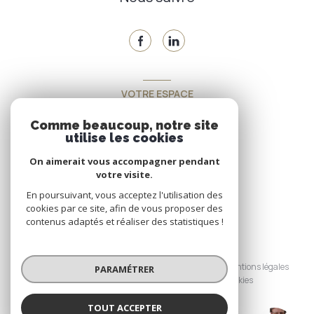
VOTRE ESPACE
Espace propriétaire
Comme beaucoup, notre site
utilise les cookies
On aimerait vous accompagner pendant
SE CONNECTER
votre visite.
En poursuivant, vous acceptez l'utilisation des
cookies par ce site, afin de vous proposer des
contenus adaptés et réaliser des statistiques !
© 2026 | Tous droits réservés
Nos honoraires
Nos partenaires
Mentions légales
PARAMÉTRER
Admin
Politique RGPD
Cookies
TOUT ACCEPTER
Réalisé par :