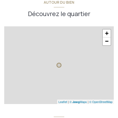
mezzanine
20,70 m²
AUTOUR DU BIEN
chambre 1
m²
salle d'eau
10,60 m²
Découvrez le quartier
garage
m²
chambre 3
32,74 m²
annexe
m²
annexe
m²
+
−
Leaflet
|
©
Maps
|
© OpenStreetMap
Jawg