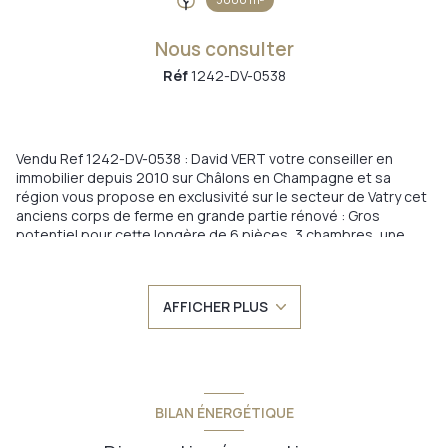
Nous consulter
Réf
1242-DV-0538
Vendu Ref 1242-DV-0538 : David VERT votre conseiller en
immobilier depuis 2010 sur Châlons en Champagne et sa
région vous propose en exclusivité sur le secteur de Vatry cet
anciens corps de ferme en grande partie rénové : Gros
potentiel pour cette longère de 6 pièces, 3 chambres, une
vaste mezzanine, 2 salles de douche, WC indépendant sur
chaque niveau. Grand garage / Atelier. A côté dépendance
pouvant convenir à une activité indépendante. Le tout sur un
AFFICHER PLUS
terrain d'environ 5000 m² au cadre bucolique. Une visite
s'impose, coup de coeur assuré. Cette belle maison familiale
se situe à : 19 min de Châlons en Champagne 20 min Mailly le
Camps. 19 min Vertus 13 min de l'Aéroport de Vatry Pour de plus
amples renseignements un seul numéro 06 08 05 89 92.
Annonce proposée par un agent commercial
BILAN ÉNERGÉTIQUE