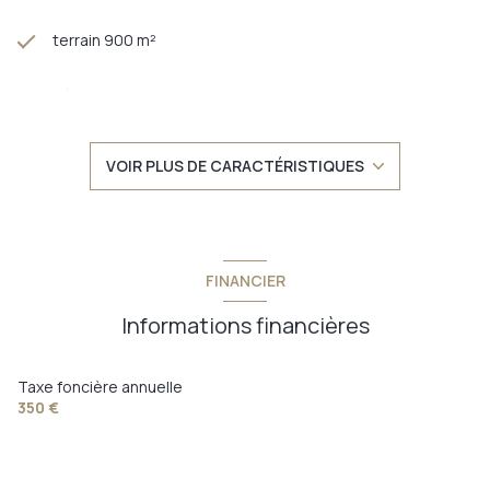
terrain 900 m²
séjour 37 m²
3 chambre(s)
VOIR PLUS DE CARACTÉRISTIQUES
2 salle(s) d'eau
cuisine séparée (semi-équipée)
FINANCIER
1 garage(s)
Informations financières
exposition Sud-Ouest
Taxe foncière annuelle
350 €
1 côté(s) mitoyen(s)
2 niveau(x)