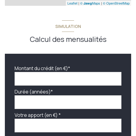
Leaflet
|
©
Maps
|
© OpenStreetMap
Jawg
SIMULATION
Calcul des mensualités
Montant du crédit (en €)*
Durée (années)*
Votre apport (en €) *