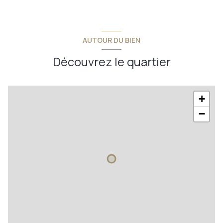
vue Dégagée
AUTOUR DU BIEN
terrasse
Découvrez le quartier
arboré
+
−