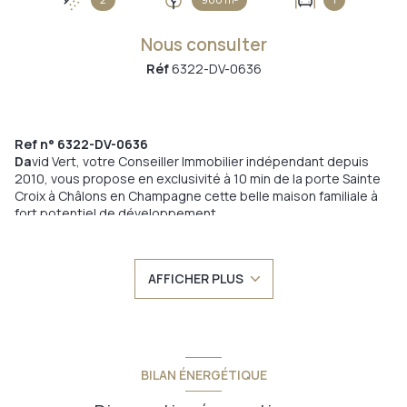
Nous consulter
Réf
6322-DV-0636
Ref n° 6322-DV-0636
Da
vid Vert, votre Conseiller Immobilier indépendant depuis
2010, vous propose en exclusivité à 10 min de la porte Sainte
Croix à Châlons en Champagne cette belle maison familiale à
fort potentiel de développement.
Cette belle maison se compose :
Entrée, séjour, dégagement, cuisine, salle de douche avec
WC, 3 chambres, garage.
AFFICHER PLUS
1er étage : palier, chambre avec un salle de douche avec WC
et vaste granier d'environ 80 m²
Grande parcelle de terrain de plus de 900 m²
Maison où vous pouvez vivre immédiatement.
Appelez-moi directement sur mon portable.
Annonce proposée par un agent commercial
BILAN ÉNERGÉTIQUE
Les informations sur les risques auxquels ce bien est exposé