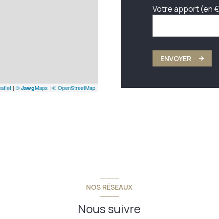
Votre apport (en €
ENVOYER
aflet
|
©
Maps
|
© OpenStreetMap
Jawg
NOS RÉSEAUX
Nous suivre