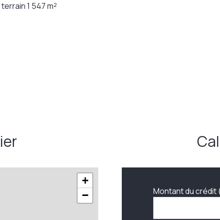
terrain 1 547 m²
ier
Cal
+
Montant du crédit 
−