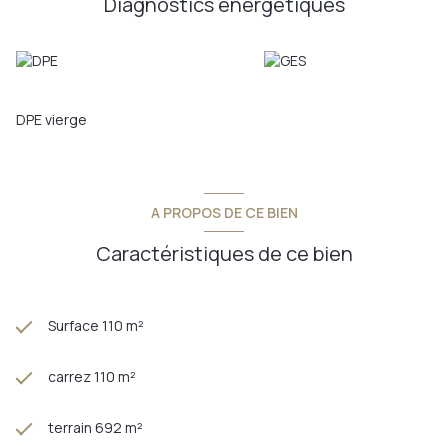
Diagnostics énergetiques
l'italienne et baignoire...
Il reste des travaux à prévoir avant de pouvoir s'y installer.
Taxe foncière 728€.
Pour plus de renseignements vous pouvez me joindre au
0686848656 carole.fusser@provimo.fr
Les informations sur les risques auwquels ce bien est exposé
DPE vierge
sont disponibles sur le site Géorisques:
www.georisques.gouv.fr
Annonce proposée par un agent commercial
A PROPOS DE CE BIEN
Caractéristiques de ce bien
Surface 110 m²
carrez 110 m²
terrain 692 m²