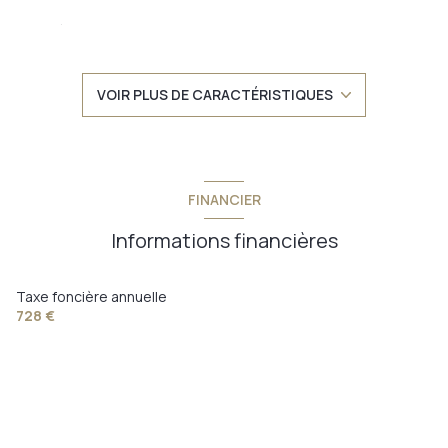
séjour 50 m²
2 chambre(s)
VOIR PLUS DE CARACTÉRISTIQUES
1 salle(s) de bain
construit en 1970
FINANCIER
cuisine américaine (équipée)
Informations financières
Chauffage individuel : au sol (electrique)
Taxe foncière annuelle
728 €
1 garage(s)
2 parking(s)
2 niveau(x)