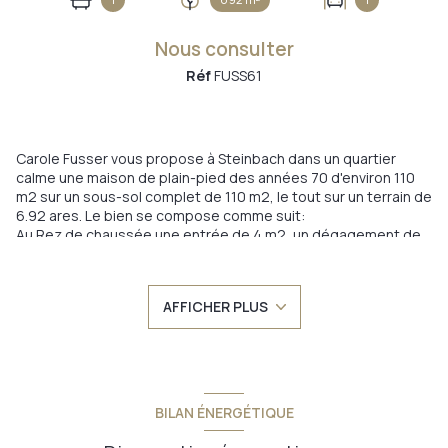
Nous consulter
Réf
FUSS61
Carole Fusser vous propose à Steinbach dans un quartier
calme une maison de plain-pied des années 70 d'environ 110
m2 sur un sous-sol complet de 110 m2, le tout sur un terrain de
6.92 ares. Le bien se compose comme suit:
Au Rez de chaussée une entrée de 4 m2, un dégagement de
8.3 m2 distribuant deux chambres de 13.5 et 17.8 m2, un WC
séparé de 1.5 m2, une salle de bain avec douche à l'italienne
baignoire et meuble double vasque de 8.4 m2, un espace de
AFFICHER PLUS
vie de 50 m2 avec une cuisine équipée ouverte sur le salon
séjour donnant sur une tarrsse de 20 m2.
Au sous-sol un double garage, deux caves, une pièce pouvant
être aménagée, une chaufferie buanderie.
Ce bien a fait l'objet d'une rénovation importante avec
l'installation d'un chauffage au sol, l'installation d'une cuisine
BILAN ÉNERGÉTIQUE
équipée, l'ouverture de murs pour un espace de vie plus
agréable, la préparation d'une salle de bain avec douche à