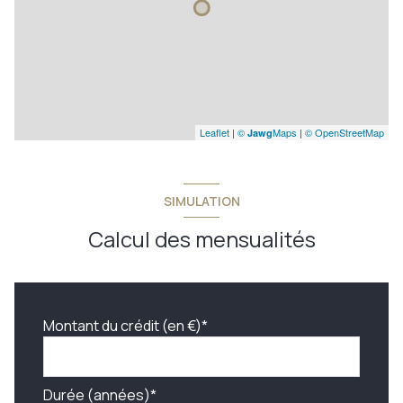
Leaflet
|
©
Maps
|
© OpenStreetMap
Jawg
SIMULATION
Calcul des mensualités
Montant du crédit (en €)*
Durée (années)*