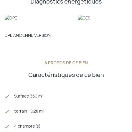
Diagnostics énergetiques
et toilette de 7.72 m2 Au dernier étage: une pièce de 50 m2
pouvant être divisée en deux si nécessaire. Cette maison a
été redécorée avec goût il y a moins de deux ans. Plusieurs
systèmes de chauffage sont présents: pompe à chaleur avec
climatisation réversible, cheminée Fondis avec insert ,
chaudière fioul. Le terrain est piscinable. Cette maison est un
DPE ANCIENNE VERSION
produit rare de par son emplacement et sa conception .
Contactez moi au 0686848656 ou carole.fusser@provimo.fr
Annonce proposée par un agent commercial
A PROPOS DE CE BIEN
Caractéristiques de ce bien
Surface 350 m²
terrain 1 028 m²
4 chambre(s)