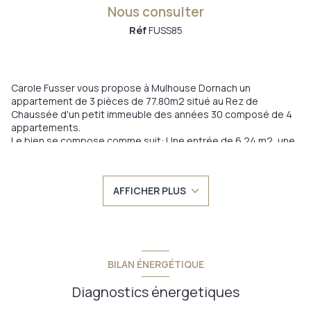
Nous consulter
Réf
FUSS85
Carole Fusser vous propose à Mulhouse Dornach un
+2
appartement de 3 pièces de 77.80m2 situé au Rez de
Chaussée d'un petit immeuble des années 30 composé de 4
appartements.
Le bien se compose comme suit: Une entrée de 6.24 m2, une
cuisine équipée de 8.3 m2, 1 séjour de 25.49 m2 et de deux
chambers de 13.34 m2 et 19.34 m2, une salle de bain avec un
WC séparé de 6.1 m2.
AFFICHER PLUS
Une cave de 13 m2, un débarras de 1.2 m2 et un petit espace
jardin complétent cette offre.
Des travaux d'amélioration énergétique sont à prévoir.
Le syndic étant bénévol très peu de charges communes sont
à prévoir. Elles comprennent l'eau froide ainsi que les charges
generales de l'immeuble
BILAN ÉNERGÉTIQUE
NB de lots: 16 dont 4 appartements
Pour plus de renseignements merci de me contacter au
Diagnostics énergetiques
0686848656 carole.fusser@provimo.fr