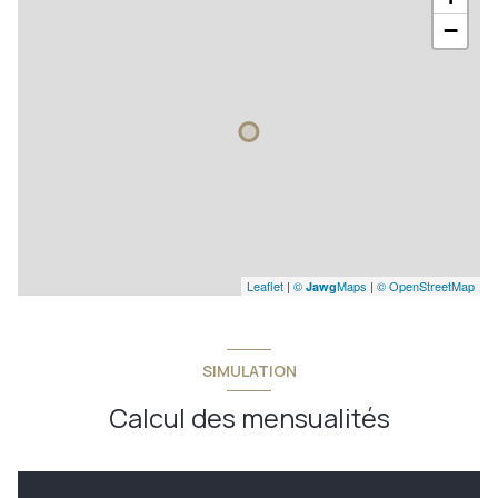
−
Leaflet
|
©
Maps
|
© OpenStreetMap
Jawg
SIMULATION
Calcul des mensualités