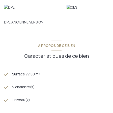
Les informations sur les risques auxquels ce bien est exposé
sont disponibles sur le site Géorisque: www.georisque.gouv.fr
Annonce proposée par un agent commercial
DPE ANCIENNE VERSION
A PROPOS DE CE BIEN
Caractéristiques de ce bien
Surface 77,80 m²
2 chambre(s)
1 niveau(x)