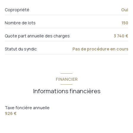
placard
0,88 m²
Copropriété
Oui
placard
0,24 m²
Nombre de lots
150
salle d'eau
1,15 m²
chambre 1
9,50 m²
Quote part annuelle des charges
3 740 €
chambre 2
13,30 m²
Statut du syndic
Pas de procédure en cours
chambre 3
13,03 m²
séjour
10,35 m²
salon
18,02 m²
FINANCIER
cuisine
6,37 m²
Informations financières
séchoir
2,18 m²
Taxe foncière annuelle
926 €