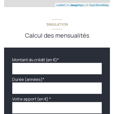
Leaflet
|
©
Maps
|
© OpenStreetMap
Jawg
SIMULATION
Calcul des mensualités
Montant du crédit (en €)*
Durée (années)*
Votre apport (en €) *