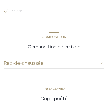
balcon
COMPOSITION
Composition de ce bien
Rez-de-chaussée
entrée
12,81 m²
dégagement
2,38 m²
INFO COPRO
w.c.
2,03 m²
Copropriété
salle d'eau
5 m²