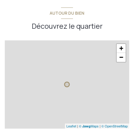
chambre 3
15,67 m²
w.c.
1,80 m²
grenier
6 m²
AUTOUR DU BIEN
salle à manger
9 m²
palier
2,60 m²
Découvrez le quartier
dégagement
5,20 m²
+
−
Leaflet
|
©
Maps
|
© OpenStreetMap
Jawg