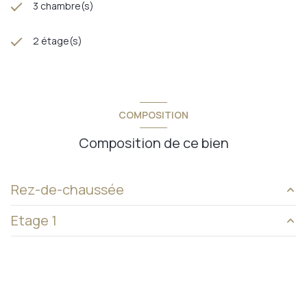
3 chambre(s)
2 étage(s)
COMPOSITION
Composition de ce bien
Rez-de-chaussée
Etage 1
entrée
2 m²
salon - séjour
30 m²
chambre 1
10,10 m²
cuisine
8,70 m²
chambre 2
14,10 m²
salle d'eau
3,20 m²