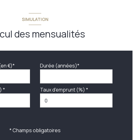
SIMULATION
cul des mensualités
(en €)*
Durée (années)*
) *
Taux d'emprunt (%) *
* Champs obligatoires