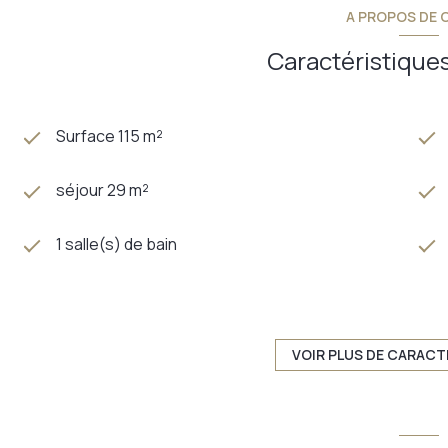
A PROPOS DE C
Caractéristiques
Surface 115 m²
séjour 29 m²
1 salle(s) de bain
construit en 1980
Chauffage individuel : autre (gaz)
VOIR PLUS DE CARACT
exposition Sud-Ouest