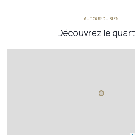
salle de bains
AUTOUR DU BIEN
w.c.
Découvrez le quart
bureau
buanderie
salle de jeux
garage
grenier