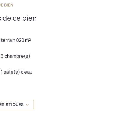
E BIEN
 de ce bien
terrain 820 m²
3 chambre(s)
1 salle(s) d'eau
TRAD_DETAIL_INFOS_GLOBAL_DEFAULT_CUISINE_FORMA
2 parking(s)
ÉRISTIQUES
1 étage(s)