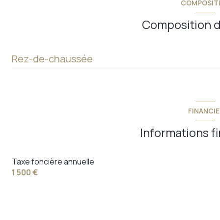
COMPOSIT
vue degagee
Composition d
terrasse
Rez-de-chaussée
entrée
salon - séjour
FINANCIE
terrasse
Informations f
cuisine
Taxe foncière annuelle
dégagement
1 500 €
chambre 1
chambre 2
chambre 3