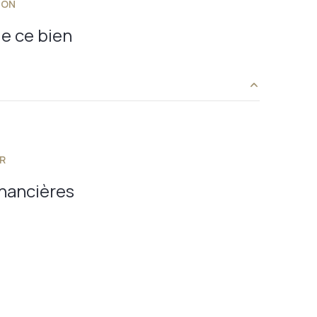
ION
cave
e ce bien
6,80 m²
28,85 m²
R
29 m²
inancières
13,62 m²
5,80 m²
17,47 m²
12,80 m²
11,63 m²