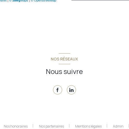
aflet
|
©
Maps
|
© OpenStreetMap
Jawg
NOS RÉSEAUX
Nous suivre
Nos honoraires
Nos partenaires
Mentions légales
Admin