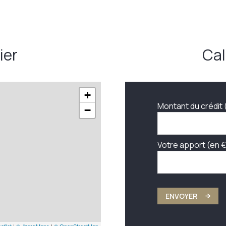
7,34 m²
1,50 m²
ier
Cal
14,62 m²
20,04 m²
18,41 m²
+
Montant du crédit 
−
58,93 m²
105 m²
Votre apport (en €
ENVOYER