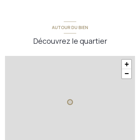
salon - séjour
30,93 m²
cuisine
10,50 m²
w.c.
1,93 m²
AUTOUR DU BIEN
salle de bains
6,35 m²
Découvrez le quartier
bureau
8,81 m²
chambre 1
10,41 m²
+
chambre 2
10,67 m²
−
buanderie
12,31 m²
chambre 3
12,64 m²
salle de jeux
18,68 m²
salle d'eau
5,34 m²
débarras
8 m²
garage
23,70 m²