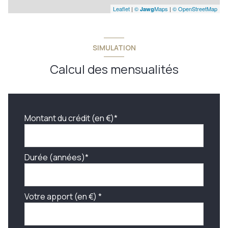
débarras
5,86 m²
Leaflet
|
©
Maps
|
© OpenStreetMap
Jawg
réserve
3,91 m²
SIMULATION
Calcul des mensualités
Montant du crédit (en €)*
Durée (années)*
Votre apport (en €) *