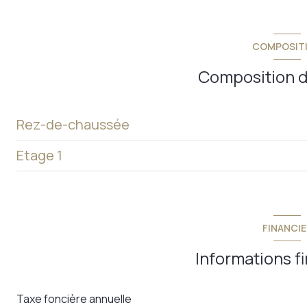
COMPOSIT
Composition d
Rez-de-chaussée
Etage 1
entrée
cuisine
chambre 1
séjour - salle à manger
chambre 2
FINANCIE
w.c.
chambre 3
Informations f
terrasse
chambre 4
garage
Taxe foncière annuelle
salle de bains