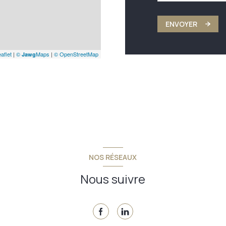
ENVOYER
aflet
|
©
Maps
|
© OpenStreetMap
Jawg
NOS RÉSEAUX
Nous suivre