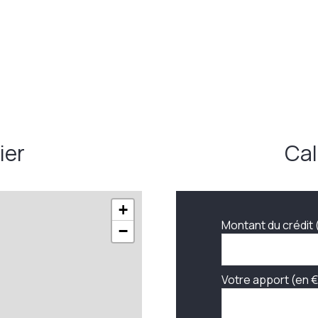
7,46 m²
ier
Cal
+
Montant du crédit 
−
Votre apport (en €