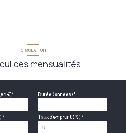
SIMULATION
cul des mensualités
(en €)*
Durée (années)*
) *
Taux d'emprunt (%) *