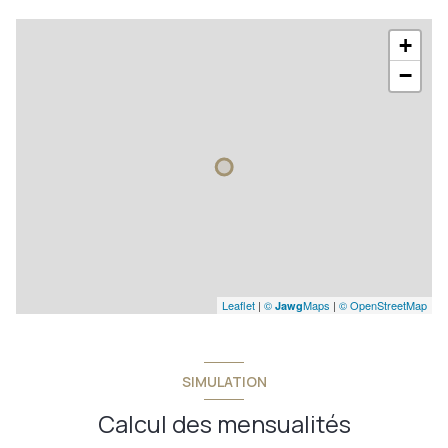
+
−
Leaflet
|
©
Maps
|
© OpenStreetMap
Jawg
SIMULATION
Calcul des mensualités