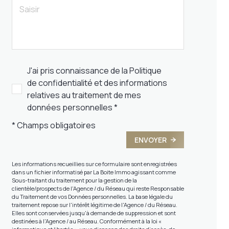
J'ai pris connaissance de la Politique
de confidentialité et des informations
relatives au traitement de mes
données personnelles *
* Champs obligatoires
ENVOYER
Les informations recueillies sur ce formulaire sont enregistrées
dans un fichier informatisé par La Boite Immo agissant comme
Sous-traitant du traitement pour la gestion de la
clientèle/prospects de l'Agence / du Réseau qui reste Responsable
du Traitement de vos Données personnelles. La base légale du
traitement repose sur l'intérêt légitime de l'Agence / du Réseau.
Elles sont conservées jusqu'à demande de suppression et sont
destinées à l'Agence / au Réseau. Conformément à la loi «