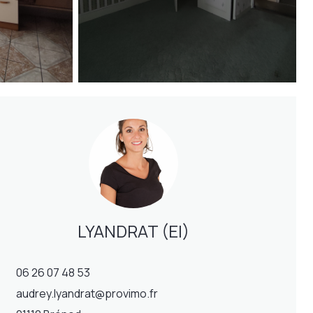
LYANDRAT (EI)
06 26 07 48 53
audrey.lyandrat@provimo.fr