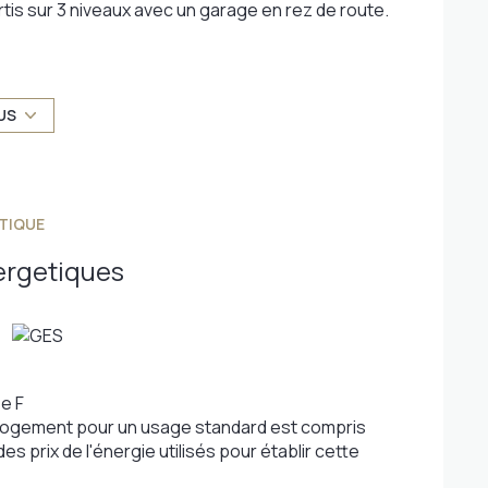
is sur 3 niveaux avec un garage en rez de route.
pal à la partie habitable
US
e 2 compteurs EDF.
1km de la gare relliant Tenay à Lyon Part Dieu (en
 seulement 15min en voiture. Village traversé par
TIQUE
s, pharmacie, épicerie, marché hebdomadaire et un
canyoning, via ferrata).
ergetiques
sé sont disponibles sur le site
Géorisques
e F
logement pour un usage standard est compris
es prix de l'énergie utilisés pour établir cette