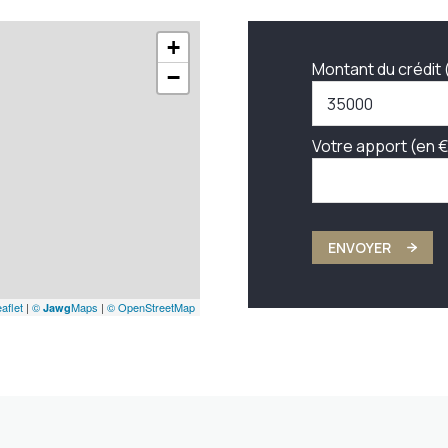
+
Montant du crédit 
−
Votre apport (en €
ENVOYER
aflet
|
©
Maps
|
© OpenStreetMap
Jawg