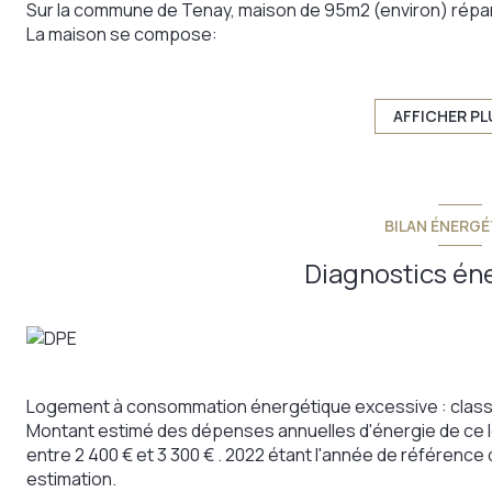
Sur la commune de Tenay, maison de 95m2 (environ) répart
La maison se compose:
- au rez de chaussée : grand garage servant d'accès princi
- au 1er : une pièce avec point d'eau + salle de bain et WC
- au 2eme : une pièce ouverte cuisine/séjour
AFFICHER PL
- au 3eme : chambre avec salle de bain et WC Présence d
Prévoir des travaux de rénovation.
Maison située à seulement 5min à pied des commerces et à 
passant par Ambérieu). La station D'Hauteville se trouve à
BILAN ÉNERGÉ
une rivière, avec école primaire, boulangerie, restaurant
accès rapide à la nature luxuriante du Bugey (randonnées, 
Diagnostics én
Annonce proposée par un agent commercial
Les informations sur les risques auxquels ce bien est expo
Logement à consommation énergétique excessive : class
Montant estimé des dépenses annuelles d'énergie de ce 
entre 2 400 € et 3 300 € . 2022 étant l'année de référence d
estimation.