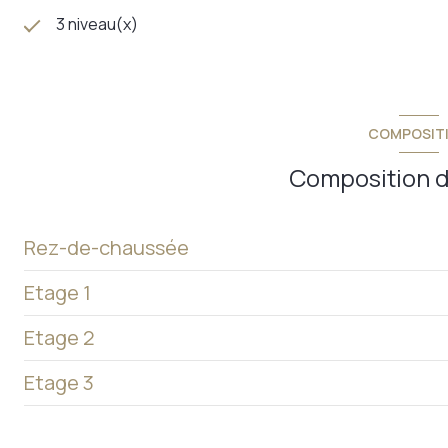
3 niveau(x)
COMPOSIT
Composition d
Rez-de-chaussée
Etage 1
Etage 2
pièce à vivre
Etage 3
salle de bain
cuisine
chambre