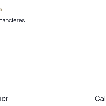
R
inancières
ier
Cal