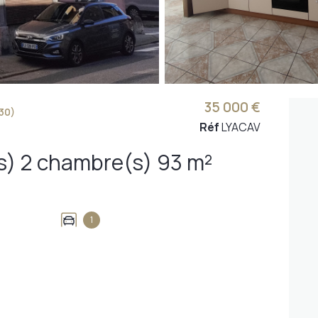
35 000 €
30)
Réf
LYACAV
Maison de village 3 pièce(s) 2 chambre(s) 93 m²
1