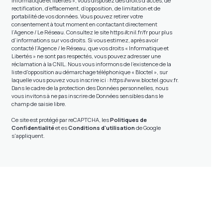
informatique et libertés », vous disposez des droits d’accès, de
rectification, d’effacement, d’opposition, de limitation et de
portabilité de vos données. Vous pouvez retirer votre
consentement à tout moment en contactant directement
l’Agence / Le Réseau. Consultez le site
https://cnil.fr/fr
pour plus
d’informations sur vos droits. Si vous estimez, après avoir
contacté l'Agence / le Réseau, que vos droits « Informatique et
Libertés » ne sont pas respectés, vous pouvez adresser une
réclamation à la CNIL. Nous vous informons de l’existence de la
liste d'opposition au démarchage téléphonique « Bloctel », sur
laquelle vous pouvez vous inscrire ici :
https://www.bloctel.gouv.fr
.
Dans le cadre de la protection des Données personnelles, nous
vous invitons à ne pas inscrire de Données sensibles dans le
champ de saisie libre.
Ce site est protégé par reCAPTCHA, les
Politiques de
Confidentialité
et es
Conditions d'utilisation
de Google
s'appliquent.