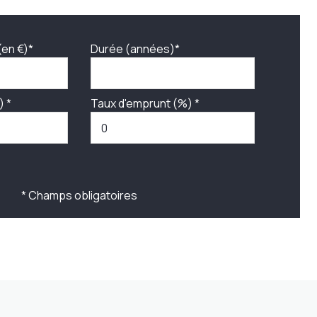
(en €)*
Durée (années)*
) *
Taux d'emprunt (%) *
* Champs obligatoires