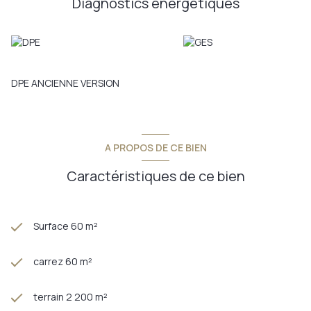
Diagnostics énergetiques
sont disponibles sur le site
Géorisques
DPE ANCIENNE VERSION
A PROPOS DE CE BIEN
Caractéristiques de ce bien
Surface 60 m²
carrez 60 m²
terrain 2 200 m²