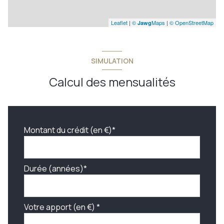
Leaflet
|
©
Maps
|
© OpenStreetMap
Jawg
SIMULATION
Calcul des mensualités
Montant du crédit (en €)*
Durée (années)*
Votre apport (en €) *