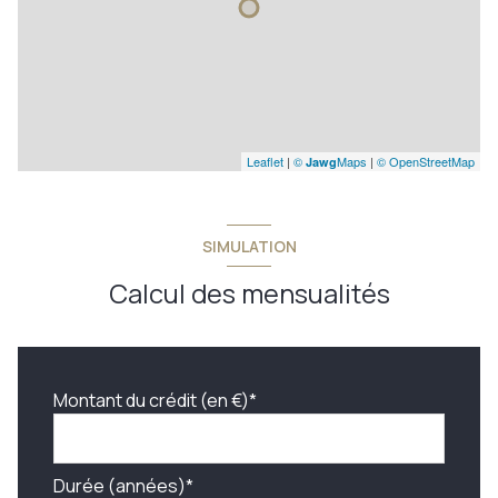
Leaflet
|
©
Maps
|
© OpenStreetMap
Jawg
SIMULATION
Calcul des mensualités
Montant du crédit (en €)*
Durée (années)*