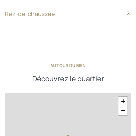
Rez-de-chaussée
entrée - dégagement
5,40 m²
cuisine
15 m²
salle d'eau
3,20 m²
salon - séjour
17 m²
AUTOUR DU BIEN
chambre 1
16 m²
Découvrez le quartier
chambre 2
12 m²
+
−