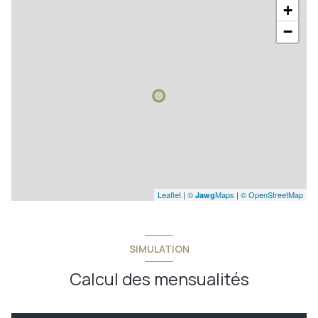
+
−
Leaflet
|
©
Maps
|
© OpenStreetMap
Jawg
SIMULATION
Calcul des mensualités