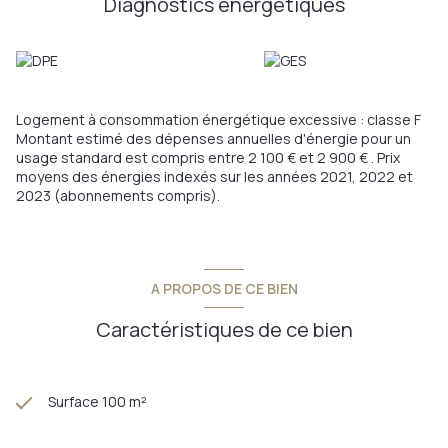
Diagnostics énergetiques
- sa vue dégagée
- son potentiel aménageable, tout en bénéficiant d'une
structure saine
Alors n'attendez plus, et venez découvrir par vous même les
nombreux atouts de cette maison.
Annonce proposée par un agent commercial
Logement à consommation énergétique excessive : classe F
Montant estimé des dépenses annuelles d'énergie pour un
Les informations sur les risques auxquels ce bien est exposé
usage standard est compris entre 2 100 € et 2 900 € . Prix
sont disponibles sur le site
Géorisques
moyens des énergies indexés sur les années 2021, 2022 et
2023 (abonnements compris).
A PROPOS DE CE BIEN
Caractéristiques de ce bien
Surface 100 m²