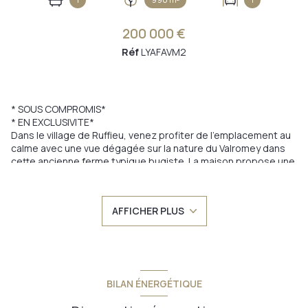
200 000 €
Réf
LYAFAVM2
* SOUS COMPROMIS*
* EN EXCLUSIVITE*
Dans le village de Ruffieu, venez profiter de l'emplacement au
calme avec une vue dégagée sur la nature du Valromey dans
cette ancienne ferme typique bugiste. La maison propose une
surface habitable de 100m2 environ + 120m2 au sol de
dépendances. Elle se compose actuellement:
- au rez de chaussée : salon, cuisine, salle de bain, wc, cave.
AFFICHER PLUS
- au 1er : 2 chambres + 3ème chambre en enfilade (pouvant
être cloisonnée tout en gardant une fenêtre).
Chauffage central sur cuisinière à bois et pompe à chaleur.
Derniers travaux de moins de 5 ans : pompe à chaleur air/eau,
panneaux photovoltaiques, toiture au sud
CE QUI VA VOUS FAIRE CRAQUER:
BILAN ÉNERGÉTIQUE
- son accès au jardin, sans vis à vis et au calme, de plain pied
depuis la cuisine et le séjour