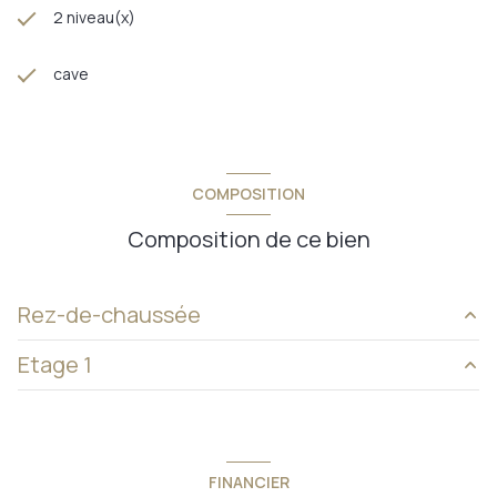
2 niveau(x)
cave
COMPOSITION
Composition de ce bien
Rez-de-chaussée
Etage 1
salon/sejour
25 m²
cuisine
17 m²
chambre
16 m²
salle de bain
5 m²
chambre
19 m²
FINANCIER
chambre
2 m²