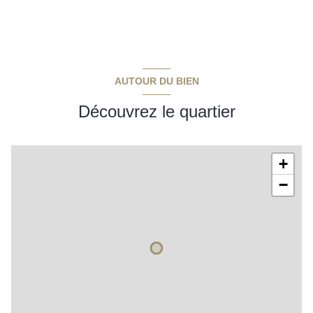
chambre 1
10 m²
local
31 m²
chambre 2
20 m²
local technique
15 m²
chambre 3
21 m²
salle d'eau
3 m²
chambre 4
18 m²
AUTOUR DU BIEN
w.c.
1 m²
Découvrez le quartier
local
m²
cuisine
14 m²
+
séjour
34 m²
−
débarras
14 m²
véranda
8 m²
salle de bains
7,50 m²
w.c.
1 m²
bureau
5 m²