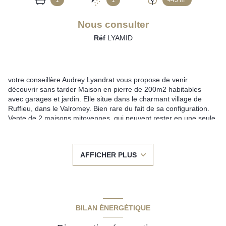
1
1
443 m²
Nous consulter
Réf
LYAMID
votre conseillère Audrey Lyandrat vous propose de venir
découvrir sans tarder Maison en pierre de 200m2 habitables
avec garages et jardin. Elle situe dans le charmant village de
Ruffieu, dans le Valromey. Bien rare du fait de sa configuration.
Vente de 2 maisons mitoyennes, qui peuvent rester en une seule
habitation ou en 2 logements : - une partie entièrement rénovée
de 120m2, rénovée avec matériaux nobles qui permet de
conserver le cachet de l'ancien. En rez de jardin, cuisine équipée,
AFFICHER PLUS
grand séjour donnant sur le terrasse, bureau, salle de bain avec
baignoire balnéo/douche, WC, dressing. Belle véranda de 8m2.
Au 1er, 2 grandes chambres, dont une avec salle d'eau et WC. -
une partie à rafraîchir de 80m2 comprenant une cuisine et un
salon, 2 chambres à l'étage. Une salle d'eau et WC au rez de
chaussée. Chaque partie dispose de garages. Chauffage central
BILAN ÉNERGÉTIQUE
indépendant à chaque partie au fuel (chaudières année 2011).
panneaux solaires pour ECS. Toiture refaite en 2021. Amoureux