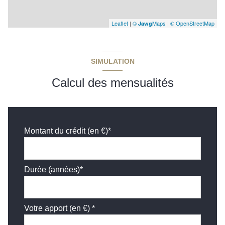
Leaflet
|
©
Maps
|
© OpenStreetMap
Jawg
SIMULATION
Calcul des mensualités
Montant du crédit (en €)*
Durée (années)*
Votre apport (en €) *