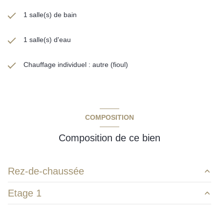
1 salle(s) de bain
1 salle(s) d'eau
Chauffage individuel : autre (fioul)
COMPOSITION
Composition de ce bien
Rez-de-chaussée
Etage 1
cuisine
18,40 m²
salon
18,40 m²