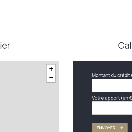
16 m²
ier
Cal
+
Montant du crédit 
−
Votre apport (en €
ENVOYER