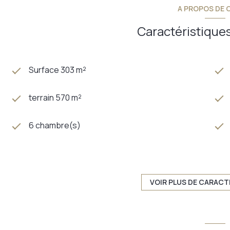
A PROPOS DE C
Caractéristiques
Surface 303 m²
terrain 570 m²
6 chambre(s)
construit en 1719
Chauffage individuel : radiateur (gaz de ville)
VOIR PLUS DE CARACT
exposition Sud-Ouest