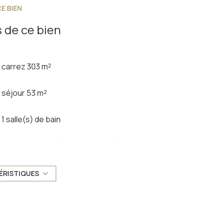
E BIEN
 de ce bien
carrez 303 m²
séjour 53 m²
1 salle(s) de bain
cuisine séparée (semi-équipée)
1 garage(s)
ÉRISTIQUES
1 côté(s) mitoyen(s)