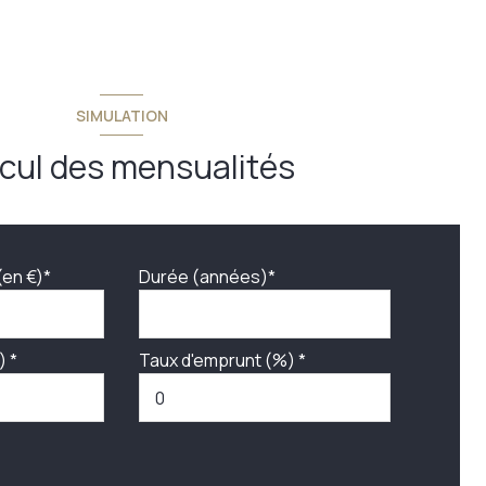
SIMULATION
cul des mensualités
(en €)*
Durée (années)*
) *
Taux d'emprunt (%) *