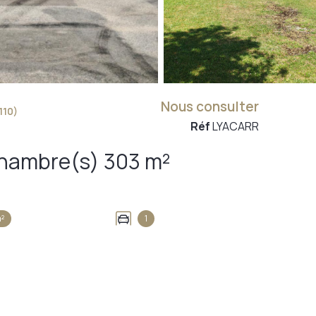
Nous consulter
110)
Réf
LYACARR
Maison 8 pièce(s) 6 chambre(s) 303 m²
²
1