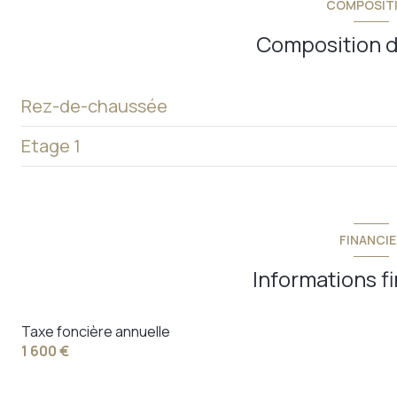
COMPOSIT
2 niveau(x)
Composition d
Rez-de-chaussée
Etage 1
cuisine
salon/sejour
chambre
salle
chambre
FINANCIE
salle de bain
chambre
Informations f
WC
chambre
bureau
Taxe foncière annuelle
annexe
1 600 €
chambre
couloir