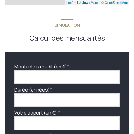
Leaflet
|
©
Maps
|
© OpenStreetMap
Jawg
SIMULATION
Calcul des mensualités
Montant du crédit (en €)*
Durée (années)*
Votre apport (en €) *