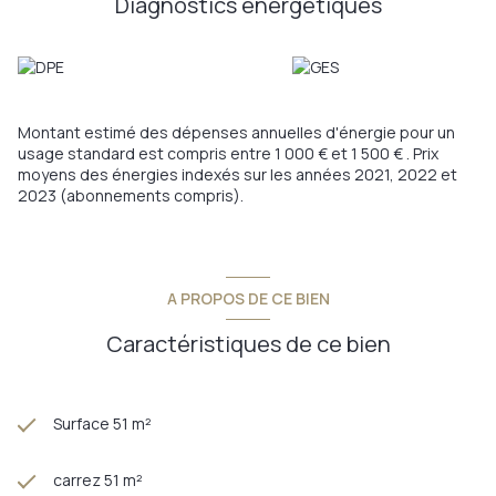
Diagnostics énergetiques
Profitez également du jardin situé à l'ouest de la copropriété,
jardin laissé à l'usage de chacun pour planter, cultiver, ou
simplement flaner sous un arbre.
En résidence principale ou secondaire, cet appartement saura
vous apporter ce dont vos avez besoin !
Annonce proposée par un agent commercial
Montant estimé des dépenses annuelles d'énergie pour un
usage standard est compris entre 1 000 € et 1 500 € . Prix
Les informations sur les risques auxquels ce bien est exposé
moyens des énergies indexés sur les années 2021, 2022 et
sont disponibles sur le site
Géorisques
2023 (abonnements compris).
A PROPOS DE CE BIEN
Caractéristiques de ce bien
Surface 51 m²
carrez 51 m²