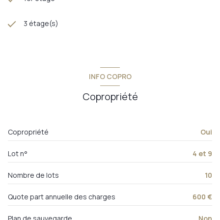
3 étage(s)
INFO COPRO
Copropriété
Copropriété
Oui
Lot n°
4 et 9
Nombre de lots
10
Quote part annuelle des charges
600 €
Plan de sauvegarde
Non