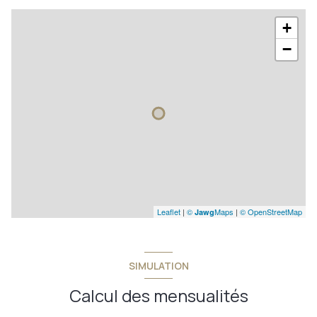
+
−
Leaflet
|
©
Maps
|
© OpenStreetMap
Jawg
SIMULATION
Calcul des mensualités