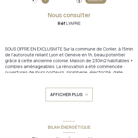
Nous consulter
Réf
LYAPRE
SOUS OFFRE EN EXCLUSIVITE Sur la commune de Corlier, à 15min
de l'autoroute reliant Lyon et Geneve en 1h, beau potentiel
grâce à cette ancienne colonie. Maison de 230m2 habitables +
combles aménageables. La rénovation a été commencée :
ouvertures de murs porteurs, plomberie, électricité, dalle
(uniquement réalisés par des professionnels). Possibilité de
dissocier en 2 logements (2 entrées indépendantes). Maison
en pierre vendue sur 2600m2 de parcelle, arborée et plate.
AFFICHER PLUS
Peu de vis à vis dans le jardin. Emplacement idéal dans le
village et belle exposition. Elle comprend: Au rez de chaussée
: entrée, cuisine, salle à manger, salon, wc, salle d'eau (à
terminer), dépendances. Au 1er : couloir servant 5 chambres,
salle d'eau, wc. Au 2eme : combles aménageables. Garage
attenant et atelier. Chaufferie et local technique. Travaux à
BILAN ÉNERGÉTIQUE
prévoir.
Annonce proposée par un agent commercial