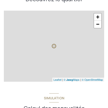
+
−
Leaflet
|
©
Maps
|
© OpenStreetMap
Jawg
SIMULATION