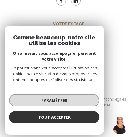
VOTRE ESPACE
Espace propriétaire
Comme beaucoup, notre site
utilise les cookies
On aimerait vous accompagner pendant
SE CONNECTER
votre visite.
En poursuivant, vous acceptez l'utilisation des
cookies par ce site, afin de vous proposer des
contenus adaptés et réaliser des statistiques !
© 2026 | Tous droits réservés
Nos honoraires
Nos partenaires
Mentions légales
PARAMÉTRER
Admin
Politique RGPD
Cookies
TOUT ACCEPTER
Réalisé par :
LYANDRAT (EI)
Agence